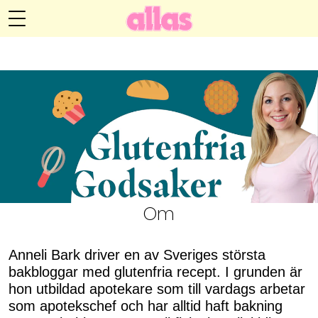
Glutenfria Godsaker
Meny
Livsöden
Hälsa
Hem
Arkiv
Relationer
Om Anneli
Kontakt
Kategorier
Handarbete
Om
Video
Anneli Bark driver en av Sveriges största
bakbloggar med glutenfria recept. I grunden är
Bloggar
hon utbildad apotekare som till vardags arbetar
som apotekschef och har alltid haft bakning