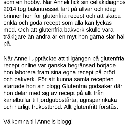
som en hobby. När Anneli fick sin celiakidiagnos
Shop
2014 tog bakintresset fart på allvar och idag
brinner hon för glutenfria recept och att skapa
Hem & Trädgård
enkla och goda recept som alla kan lyckas
med. Och att glutenfria bakverk skulle vara
tråkigare än andra är en myt hon gärna slår hål
Underhållning
på.
Om Oss
När Anneli upptäckte att tillgången på glutenfria
recept online var ganska begränsad började
hon laborera fram sina egna recept på bröd
och bakverk. För att kunna samla recepten
startade hon sin blogg Glutenfria godsaker där
hon delar med sig av recept på allt från
kanelbullar till jordgubbstårta, ugnspannkaka
och härligt frukostbröd. Allt glutenfritt förstås.
Välkomna till Annelis blogg!